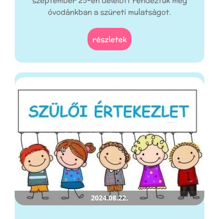
szeptember 25-én délelőtt rendeztük meg
óvodánkban a szüreti mulatságot.
részletek
2024.08.22.