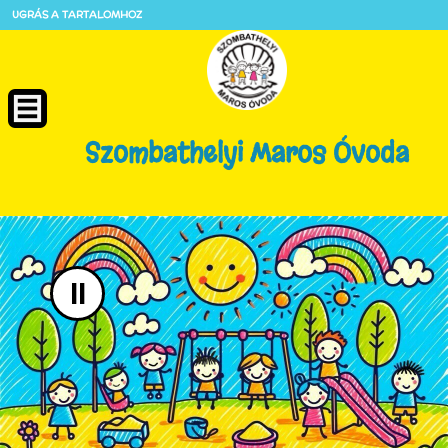
UGRÁS A TARTALOMHOZ
Szombathelyi Maros Óvoda
II