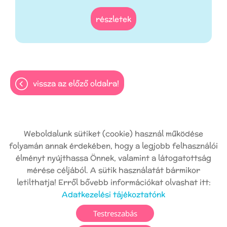
részletek
vissza az előző oldalra!
Weboldalunk sütiket (cookie) használ működése
folyamán annak érdekében, hogy a legjobb felhasználói
Oldal információk
Adatkezelési tájékoztató
élményt nyújthassa Önnek, valamint a látogatottság
Impresszum
Sütik kezelése
mérése céljából. A sütik használatát bármikor
letilthatja! Erről bővebb információkat olvashat itt:
Akadálymentesítési nyilatkozat
Adatkezelési tájékoztatónk
© 2026 - Minden jog fenntartva
Testreszabás