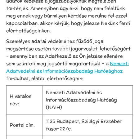
adatok kezelése a jogszabályoknak megfelelően
történjék. Amennyiben úgy érzi, hogy nem feleltünk
meg ennek vagy bármilyen kérdése merülne fel ezzel
kapcsolatban, akkor kérjük, hogy jelezze Nekünk fenti
elérhetőségeinken.
Személyes adatai védelméhez fűződő jogai
megsértése esetén további jogorvoslati lehetőségért
– amennyiben az Adatkezelő az Ön jelzése ellenére
sem szünteti meg jogsértő magatartását – a
Nemzeti
Adatvédelmi és Információszabadság Hatósághoz
fordulhat, alábbi elérhetőségein:
Nemzeti Adatvédelmi és
Hivatalos
Információszabadság Hatóság
név:
(NAIH)
1125 Budapest, Szilágyi Erzsébet
Postai cím:
fasor 22/c.