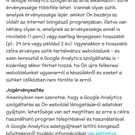
A Google Analytics szolgáltatás által alkalmazott sütik
érvényessége többféle lehet. Vannak olyan sütik,
amelyek érvényessége lejár, amikor Ön bezárja az
oldalt az internet böngésző programjában, illetve van
néhány olyan is, amelynek az érvényessége ennél is
rövidebb (1 perc) vagy esetleg lényegesen hosszabb
(pl.: 24 óra vagy például 2 év). Ugyanakkor e hosszabb
időre érvényes sütik tartalmához weboldalunk – és
ezen keresztül a Google Analytics szolgáltatás is –
kizárólag akkor férhet hozzá, ha Ön újra felkeresi
weboldalunkat ugyanarról a készülékről és ezeket a
sütiket időközben nem törölte le arról.
Jogérvényesítés
Amennyiben nem szeretné, hogy a Google Analytics
szolgáltatás az Ön weboldal látogatásáról adatokat
gyűjtsön, lehetősége van azt megtiltani az erre a célra
használható program telepítésével és használatával.
A Google Analytics adatgyűjtését letiltó böngésző
bővítményről további információkat
ide kattintva