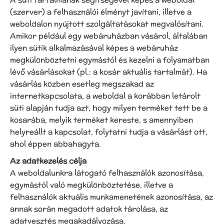
(szerver) a felhasználói élményt javítani, illetve a
weboldalon nyújtott szolgáltatásokat megvalósítani.
Amikor például egy webáruházban vásárol, általában
ilyen sütik alkalmazásával képes a webáruház
megkülönböztetni egymástól és kezelni a folyamatban
lévő vásárlásokat (pl.: a kosár aktuális tartalmát). Ha
vásárlás közben esetleg megszakad az
internetkapcsolata, a weboldal a korábban letárolt
süti alapján tudja azt, hogy milyen terméket tett be a
kosarába, melyik terméket kereste, s amennyiben
helyreállt a kapcsolat, folytatni tudja a vásárlást ott,
ahol éppen abbahagyta.
Az adatkezelés célja
A weboldalunkra látogató felhasználók azonosítása,
egymástól való megkülönböztetése, illetve a
felhasználók aktuális munkamenetének azonosítása, az
annak során megadott adatok tárolása, az
adatvesztés megakadályozása.