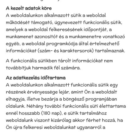
A kezelt adatok köre
A weboldalunkon alkalmazott sütik a weboldal
működését támogató, úgynevezett funkcionális sütik,
amelyek a weboldal felkeresésének időpontját, a
munkamenet azonosítót és a munkamenetre vonatkozó
egyéb, a weboldal programkódja által értelmezhető
információkat (szám- és karaktersorok) tartalmaznak.
A funkcionális sütikben tárolt információkat nem
továbbítjuk harmadik fél számára.
Az adatkezelés időtartama
A weboldalunkon alkalmazott funkcionális sütik egy
részének érvényessége lejár, amint Ön a weboldalt
elhagyja, illetve bezárja a böngésző programjában
oldalunk. Néhány további funkcionális süti élettartama
ennél hosszabb (180 nap), e sütik tartalmához
weboldalunk viszont kizárólag akkor férhet hozzá, ha
Ön újra felkeresi weboldalunkat ugyanarról a