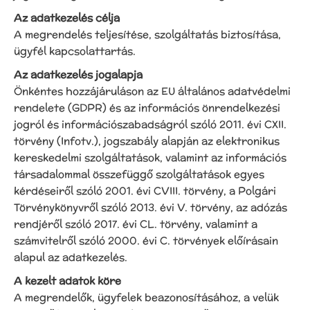
Az adatkezelés célja
A megrendelés teljesítése, szolgáltatás biztosítása,
ügyfél kapcsolattartás.
Az adatkezelés jogalapja
Önkéntes hozzájáruláson az EU általános adatvédelmi
rendelete (GDPR) és az információs önrendelkezési
jogról és információszabadságról szóló 2011. évi CXII.
törvény (Infotv.), jogszabály alapján az elektronikus
kereskedelmi szolgáltatások, valamint az információs
társadalommal összefüggő szolgáltatások egyes
kérdéseiről szóló 2001. évi CVIII. törvény, a Polgári
Törvénykönyvről szóló 2013. évi V. törvény, az adózás
rendjéről szóló 2017. évi CL. törvény, valamint a
számvitelről szóló 2000. évi C. törvények előírásain
alapul az adatkezelés.
A kezelt adatok köre
A megrendelők, ügyfelek beazonosításához, a velük