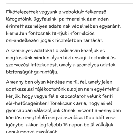
Elkötelezettek vagyunk a weboldalt felkereső
látogatóink, ügyfeleink, partnereink és minden
érintett személyes adatainak védelmében egyaránt,
kiemelten fontosnak tartjuk információs
önrendelkezési jogaik tiszteletben tartását.
A személyes adatokat bizalmasan kezeljük és
megteszünk minden olyan biztonsági, technikai és
szervezési intézkedést, amely a személyes adatok
biztonságát garantálja.
Amennyiben olyan kérdése merül fel, amely jelen
adatkezelési tájékoztatónk alapján nem egyértelmű,
kérjük, hogy vegye fel a kapcsolatot velünk fenti
elérhetőségeinken! Törekszünk arra, hogy minél
gyorsabban válaszoljunk Önnek, viszont amennyiben
kérdése megfelelő megválaszolása több időt vesz
igénybe, akkor legfeljebb 15 napon belül vállaljuk
annak megválaszolását.