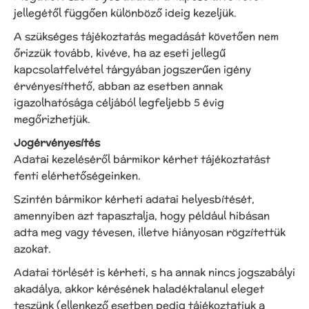
jellegétől függően különböző ideig kezeljük.
A szükséges tájékoztatás megadását követően nem
őrizzük tovább, kivéve, ha az eseti jellegű
kapcsolatfelvétel tárgyában jogszerűen igény
érvényesíthető, abban az esetben annak
igazolhatósága céljából legfeljebb 5 évig
megőrizhetjük.
Jogérvényesítés
Adatai kezeléséről bármikor kérhet tájékoztatást
fenti elérhetőségeinken.
Szintén bármikor kérheti adatai helyesbítését,
amennyiben azt tapasztalja, hogy például hibásan
adta meg vagy tévesen, illetve hiányosan rögzítettük
azokat.
Adatai törlését is kérheti, s ha annak nincs jogszabályi
akadálya, akkor kérésének haladéktalanul eleget
teszünk (ellenkező esetben pedig tájékoztatjuk a