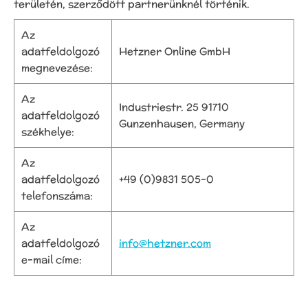
területén, szerződött partnerünknél történik.
Az
adatfeldolgozó
Hetzner Online GmbH
megnevezése:
Az
Industriestr. 25 91710
adatfeldolgozó
Gunzenhausen, Germany
székhelye:
Az
adatfeldolgozó
+49 (0)9831 505-0
telefonszáma:
Az
adatfeldolgozó
info@hetzner.com
e-mail címe: