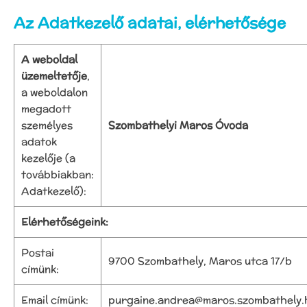
Az Adatkezelő adatai, elérhetősége
A weboldal
üzemeltetője
,
a weboldalon
megadott
személyes
Szombathelyi Maros Óvoda
adatok
kezelője (a
továbbiakban:
Adatkezelő):
Elérhetőségeink:
Postai
9700 Szombathely, Maros utca 17/b
címünk:
Email címünk:
purgaine.andrea@maros.szombathely.