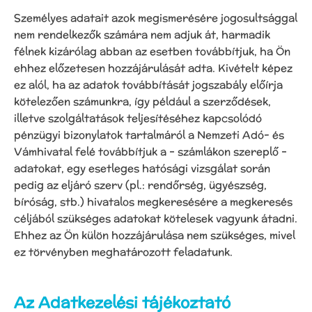
Személyes adatait azok megismerésére jogosultsággal
nem rendelkezők számára nem adjuk át, harmadik
félnek kizárólag abban az esetben továbbítjuk, ha Ön
ehhez előzetesen hozzájárulását adta. Kivételt képez
ez alól, ha az adatok továbbítását jogszabály előírja
kötelezően számunkra, így például a szerződések,
illetve szolgáltatások teljesítéséhez kapcsolódó
pénzügyi bizonylatok tartalmáról a Nemzeti Adó- és
Vámhivatal felé továbbítjuk a – számlákon szereplő –
adatokat, egy esetleges hatósági vizsgálat során
pedig az eljáró szerv (pl.: rendőrség, ügyészség,
bíróság, stb.) hivatalos megkeresésére a megkeresés
céljából szükséges adatokat kötelesek vagyunk átadni.
Ehhez az Ön külön hozzájárulása nem szükséges, mivel
ez törvényben meghatározott feladatunk.
Az Adatkezelési tájékoztató