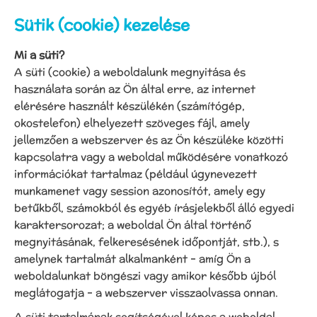
Sütik (cookie) kezelése
Mi a süti?
A süti (cookie) a weboldalunk megnyitása és
használata során az Ön által erre, az internet
elérésére használt készülékén (számítógép,
okostelefon) elhelyezett szöveges fájl, amely
jellemzően a webszerver és az Ön készüléke közötti
kapcsolatra vagy a weboldal működésére vonatkozó
információkat tartalmaz (például úgynevezett
munkamenet vagy session azonosítót, amely egy
betűkből, számokból és egyéb írásjelekből álló egyedi
karaktersorozat; a weboldal Ön által történő
megnyitásának, felkeresésének időpontját, stb.), s
amelynek tartalmát alkalmanként – amíg Ön a
weboldalunkat böngészi vagy amikor később újból
meglátogatja – a webszerver visszaolvassa onnan.
A süti tartalmának segítségével képes a weboldal