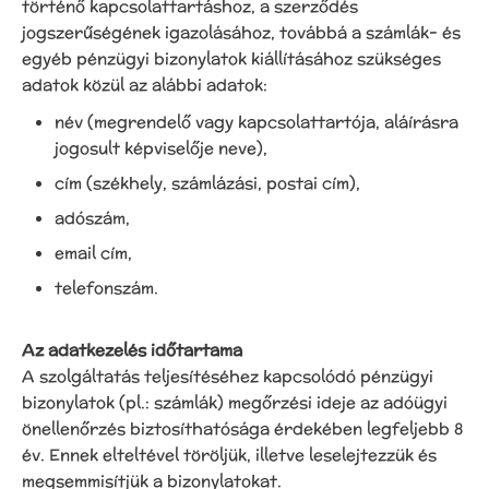
történő kapcsolattartáshoz, a szerződés
jogszerűségének igazolásához, továbbá a számlák- és
egyéb pénzügyi bizonylatok kiállításához szükséges
adatok közül az alábbi adatok:
név (megrendelő vagy kapcsolattartója, aláírásra
jogosult képviselője neve),
cím (székhely, számlázási, postai cím),
adószám,
email cím,
telefonszám.
Az adatkezelés időtartama
A szolgáltatás teljesítéséhez kapcsolódó pénzügyi
bizonylatok (pl.: számlák) megőrzési ideje az adóügyi
önellenőrzés biztosíthatósága érdekében legfeljebb 8
év. Ennek elteltével töröljük, illetve leselejtezzük és
megsemmisítjük a bizonylatokat.