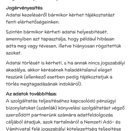
Jogérvényesítés
Adatai kezeléséről bármikor kérhet tájékoztatást
fenti elérhetőségeinken.
Szintén bármikor kérheti adatai helyesbítését,
amennyiben azt tapasztalja, hogy például hibásan
adta meg vagy tévesen, illetve hiányosan rögzítettük
azokat.
Adatai törlését is kérheti, s ha annak nincs jogszabályi
akadálya, akkor kérésének haladéktalanul eleget
teszünk (ellenkező esetben pedig tájékoztatjuk a
törlés megtagadásának indokáról).
Az adatok továbbítása:
A szolgáltatás teljesítéséhez kapcsolódó pénzügyi
bizonylatokat (számlák) könyvelési szolgáltatást végző
szerződött partnerünk számára adatfeldolgozás
céljából átadjuk, azok tartalmáról a Nemzeti Adó- és
Vámhivatal felé jogszabályi kötelezettség teljesítése