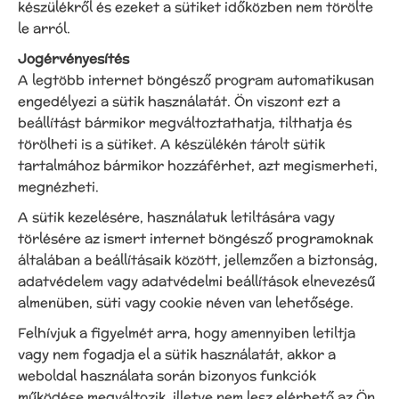
készülékről és ezeket a sütiket időközben nem törölte
le arról.
Jogérvényesítés
A legtöbb internet böngésző program automatikusan
engedélyezi a sütik használatát. Ön viszont ezt a
beállítást bármikor megváltoztathatja, tilthatja és
törölheti is a sütiket. A készülékén tárolt sütik
tartalmához bármikor hozzáférhet, azt megismerheti,
megnézheti.
A sütik kezelésére, használatuk letiltására vagy
törlésére az ismert internet böngésző programoknak
általában a beállításaik között, jellemzően a biztonság,
adatvédelem vagy adatvédelmi beállítások elnevezésű
almenüben, süti vagy cookie néven van lehetősége.
Felhívjuk a figyelmét arra, hogy amennyiben letiltja
vagy nem fogadja el a sütik használatát, akkor a
weboldal használata során bizonyos funkciók
működése megváltozik, illetve nem lesz elérhető az Ön