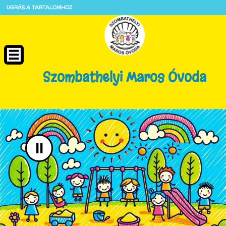
UGRÁS A TARTALOMHOZ
Szombathelyi Maros Óvoda
II