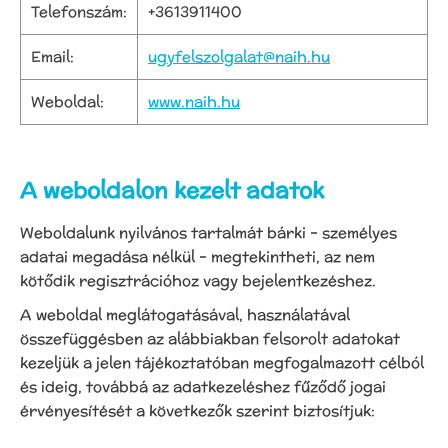
Telefonszám:
+3613911400
Email:
ugyfelszolgalat@naih.hu
Weboldal:
www.naih.hu
A weboldalon kezelt adatok
Weboldalunk nyilvános tartalmát bárki – személyes
adatai megadása nélkül – megtekintheti, az nem
kötődik regisztrációhoz vagy bejelentkezéshez.
A weboldal meglátogatásával, használatával
összefüggésben az alábbiakban felsorolt adatokat
kezeljük a jelen tájékoztatóban megfogalmazott célból
és ideig, továbbá az adatkezeléshez fűződő jogai
érvényesítését a következők szerint biztosítjuk: